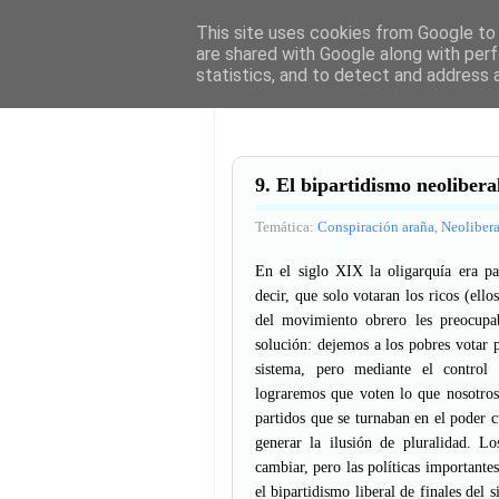
Análisis del neolib
This site uses cookies from Google to d
are shared with Google along with perf
Análisis Actualizado a 2026. Un a
statistics, and to detect and address 
Ensayo, crítica y evolución del p
9. El bipartidismo neolibera
Temática:
Conspiración araña
,
Neoliber
En el siglo XIX la oligarquía era par
decir, que solo votaran los ricos (ello
del movimiento obrero les preocupa
solución: dejemos a los pobres votar p
sistema, pero mediante el control
lograremos que voten lo que nosotro
partidos que se turnaban en el poder 
generar la ilusión de pluralidad. L
cambiar, pero las políticas importante
el bipartidismo liberal de finales del