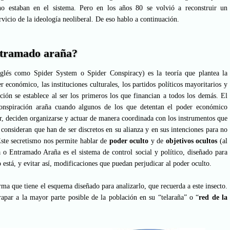
no estaban en el sistema. Pero en los años 80 se volvió a reconstruir un
rvicio de la ideología neoliberal. De eso hablo a continuación.
entramado araña?
lés como Spider System o Spider Conspiracy) es la teoría que plantea la
r económico, las instituciones culturales, los partidos políticos mayoritarios y
ón se establece al ser los primeros los que financian a todos los demás. El
onspiración araña cuando algunos de los que detentan el poder económico
r, deciden organizarse y actuar de manera coordinada con los instrumentos que
onsideran que han de ser discretos en su alianza y en sus intenciones para no
Este secretismo nos permite hablar de
poder oculto
y de
objetivos ocultos
(al
a o Entramado Araña es el sistema de control social y político, diseñado para
 está, y evitar así, modificaciones que puedan perjudicar al poder oculto.
ma que tiene el esquema diseñado para analizarlo, que recuerda a este insecto.
rapar a la mayor parte posible de la población en su “telaraña” o “
red de la