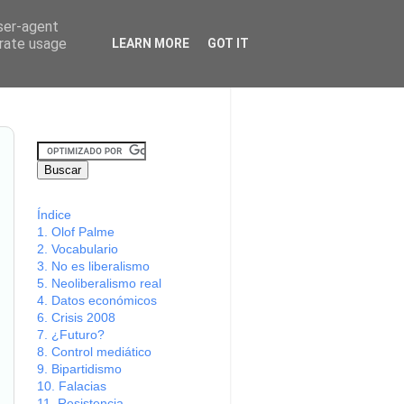
conómicas
user-agent
erate usage
LEARN MORE
GOT IT
 orígenes hasta la actualidad.
efectos en la historia.
Índice
1. Olof Palme
2. Vocabulario
3. No es liberalismo
5. Neoliberalismo real
4. Datos económicos
6. Crisis 2008
7. ¿Futuro?
8. Control mediático
9. Bipartidismo
10. Falacias
11. Resistencia