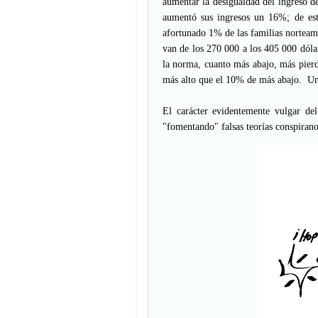
aumentar la desigualdad del ingreso d
aumentó sus ingresos un 16%; de est
afortunado 1% de las familias nortea
van de los 270 000 a los 405 000 dóla
la norma, cuanto más abajo, más pierd
más alto que el 10% de más abajo. Un
El carácter evidentemente vulgar del
"fomentando" falsas teorías conspiranoi