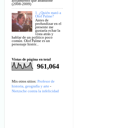
alojamiento que abandoné
(2008-2009)
1. ¿Quién mató a
Olof Palme?
Antes de
profundizar en el
presente me
gustaría echar la
vista atrás y
hablar de un político poco
común. Olof Palme es un
personaje histór...
Vistas de página en total
961,064
Mis otros sitios:
Profesor de
historia, geografía y arte
-
Nietzsche contra la infelicidad