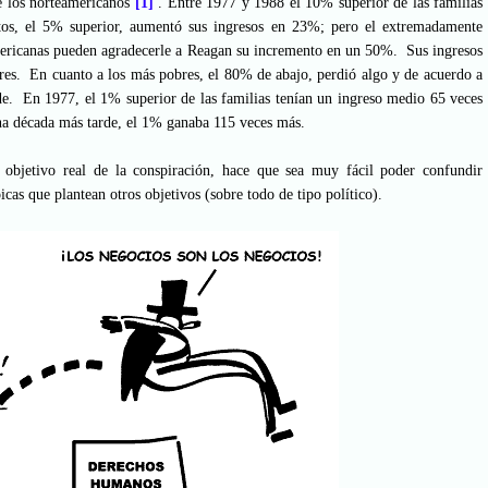
e los norteamericanos
[1]
. Entre 1977 y 1988 el 10% superior de las familias
os, el 5% superior, aumentó sus ingresos en 23%; pero el extremadamente
mericanas pueden agradecerle a Reagan su incremento en un 50%. Sus ingresos
res. En cuanto a los más pobres, el 80% de abajo, perdió algo y de acuerdo a
e. En 1977, el 1% superior de las familias tenían un ingreso medio 65 veces
a década más tarde, el 1% ganaba 115 veces más.
 objetivo real de la conspiración, hace que sea muy fácil poder confundir
cas que plantean otros objetivos (sobre todo de tipo político).