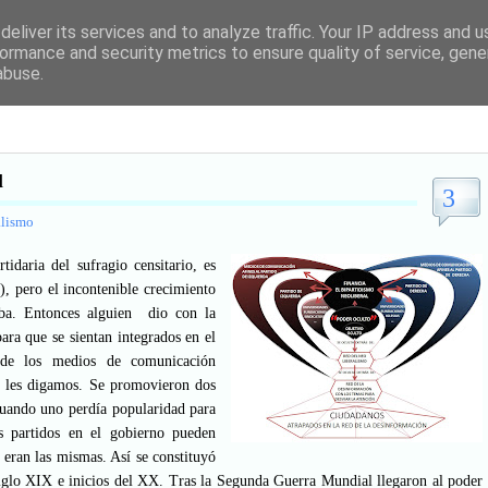
eralismo en la historia de las políticas e
eliver its services and to analyze traffic. Your IP address and 
ormance and security metrics to ensure quality of service, gen
nálisis profundo sobre la historia de las políticas económicas desde sus
abuse.
ensamiento económico, de las políticas económicas neoliberales y de sus 
l
3
alismo
tidaria del sufragio censitario, es
s), pero el incontenible crecimiento
ba. Entonces alguien dio con la
ara que se sientan integrados en el
 de los medios de comunicación
s les digamos. Se promovieron dos
cuando uno perdía popularidad para
os partidos en el gobierno pueden
s eran las mismas. Así se constituyó
 siglo XIX e inicios del XX. Tras la Segunda Guerra Mundial llegaron al poder