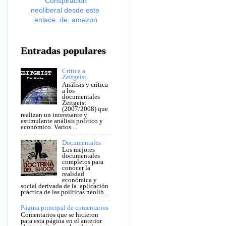
Conspiración
neoliberal desde este
enlace de amazon
Entradas populares
Crítica a
Zeitgeist
Análisis y crítica
a los
documentales
Zeitgeist
(2007/2008) que
realizan un interesante y
estimulante análisis político y
económico. Varios ...
Documentales
Los mejores
documentales
completos para
conocer la
realidad
económica y
social derivada de la aplicación
práctica de las políticas neolib...
Página principal de comentarios
Comentarios que se hicieron
para esta página en el anterior